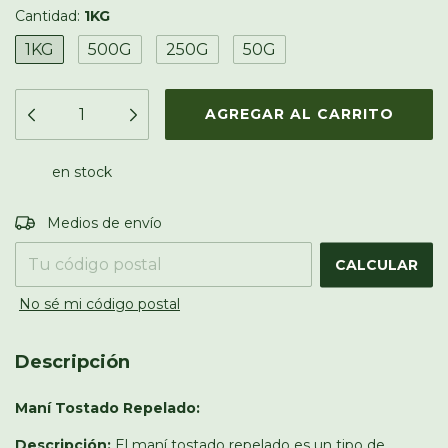
Cantidad:
1KG
1KG
500G
250G
50G
en stock
Entregas para el CP:
CAMBIAR CP
Medios de envío
CALCULAR
No sé mi código postal
Descripción
Maní Tostado Repelado:
Descripción:
El maní tostado repelado es un tipo de