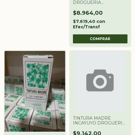
DROGUERIA
ARGENTINA X 60 CC
$8.964,00
$7.619,40
con
Efec/Transf
TINTURA MADRE
INCAYUYO DROGUERIA
ARGENTINA X 60 CC
$9.142,00