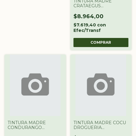
TINTURA MADRE
CRATAEGUS
DROGUERIA
ARGENTINA X 60 CC
$8.964,00
$7.619,40
con
Efec/Transf
TINTURA MADRE
TINTURA MADRE COCU
CONDURANGO
DROGUERIA
DROGUERIA
ARGENTINA X 60 CC