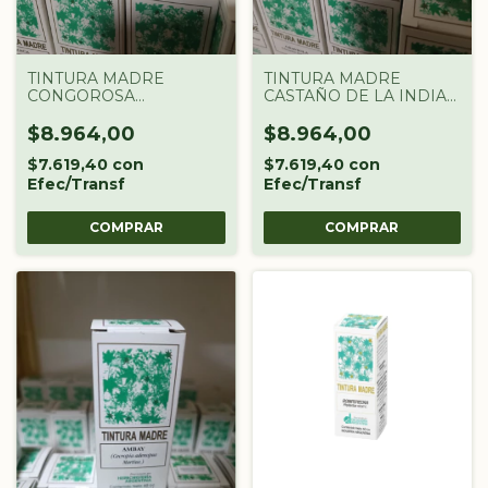
TINTURA MADRE
TINTURA MADRE
CONGOROSA
CASTAÑO DE LA INDIA
DROGUERIA
DROGUERIA
ARGENTINA X 60 CC
ARGENTINA X 60 CC
$8.964,00
$8.964,00
$7.619,40
con
$7.619,40
con
Efec/Transf
Efec/Transf