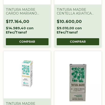
TINTURA MADRE
TINTURA MADRE
CARDO MARIANO
CENTELLA ASIATICA
DROGUERIA
DROGUERIA
ARGENTINA X 60 CC
ARGENTINA X 60 CC
$17.164,00
$10.600,00
$14.589,40
con
$9.010,00
con
Efec/Transf
Efec/Transf
TINTURA MADRE