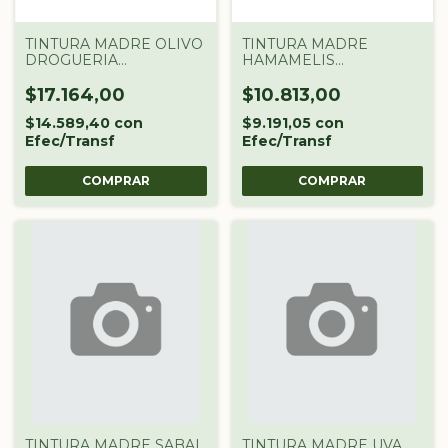
TINTURA MADRE OLIVO
TINTURA MADRE
DROGUERIA
HAMAMELIS
ARGENTINA X 60 CC
DROGUERIA
ARGENTINA X 60CC
$17.164,00
$10.813,00
$14.589,40
con
$9.191,05
con
Efec/Transf
Efec/Transf
TINTURA MADRE SABAL
TINTURA MADRE UVA