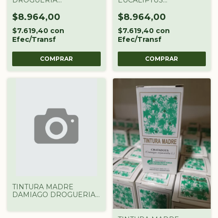
ARGENTINA X 60 CC
DROGUERIA
ARGENTINA X 60 CC
$8.964,00
$8.964,00
$7.619,40
con
$7.619,40
con
Efec/Transf
Efec/Transf
TINTURA MADRE
DAMIAGO DROGUERIA
ARGENTINA X 60 CC