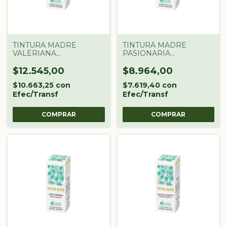
TINTURA MADRE
TINTURA MADRE
VALERIANA
PASIONARIA
DROGUERIA
DROGUERIA
ARGENTINA X 60 CC
ARGENTINA X 60 CC
$12.545,00
$8.964,00
$10.663,25
con
$7.619,40
con
Efec/Transf
Efec/Transf