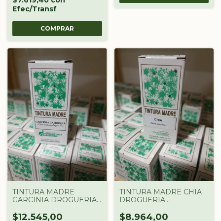
$7.619,40
con
Efec/Transf
TINTURA MADRE
TINTURA MADRE CHIA
GARCINIA DROGUERIA
DROGUERIA
ARGENTINA X 60 CC
ARGENTINA X 60 CC
$12.545,00
$8.964,00