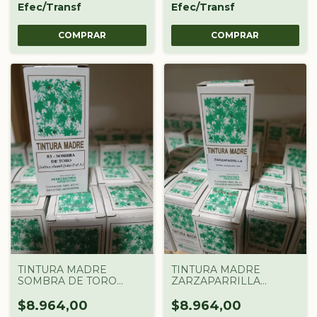
Efec/Transf
Efec/Transf
TINTURA MADRE
TINTURA MADRE
SOMBRA DE TORO
ZARZAPARRILLA
DROGUERIA
DROGUERIA
ARGENTINA X 60 CC
ARGENTINA X 60 CC
$8.964,00
$8.964,00