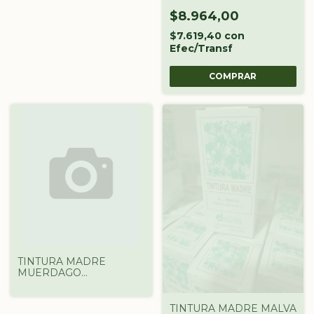
DROGUERIA
ARGENTINA X 60 CC
$8.964,00
$7.619,40
con
Efec/Transf
TINTURA MADRE
MUERDAGO
DROGUERIA
ARGENTINA X 60 CC
TINTURA MADRE MALVA