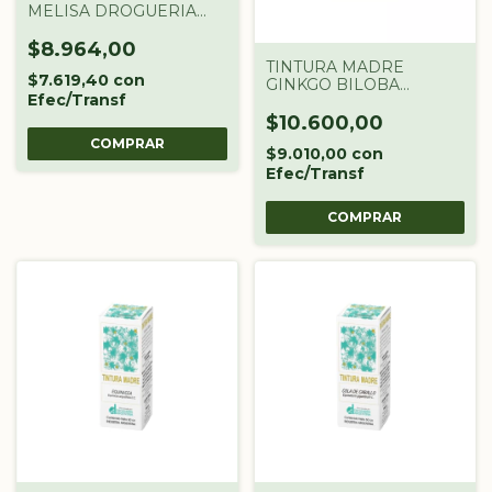
MELISA DROGUERIA
ARGENTINA X 60 CC
$8.964,00
TINTURA MADRE
$7.619,40
con
GINKGO BILOBA
Efec/Transf
DROGUERIA
ARGENTINA X 60 CC
$10.600,00
$9.010,00
con
Efec/Transf