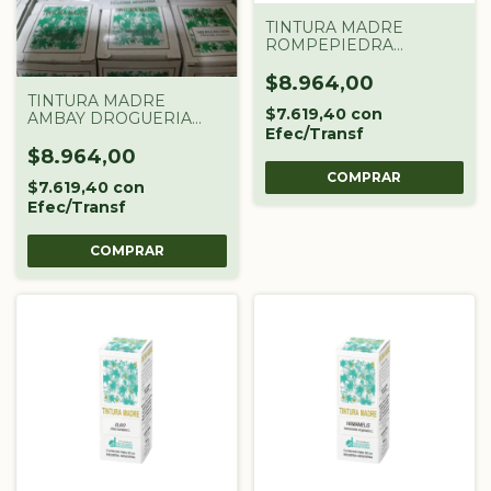
TINTURA MADRE
ROMPEPIEDRA
DROGUERIA
ARGENTINA X 60 CC
$8.964,00
TINTURA MADRE
$7.619,40
con
AMBAY DROGUERIA
Efec/Transf
ARGENTINA X 60 CC
$8.964,00
$7.619,40
con
Efec/Transf