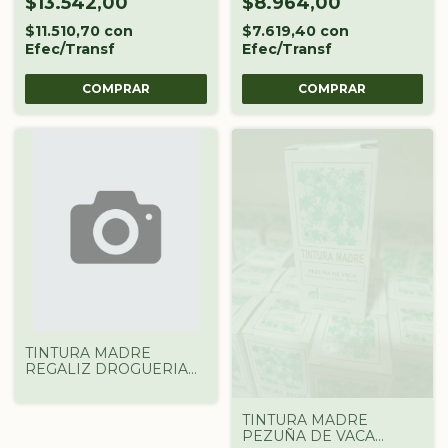
$13.542,00
$8.964,00
$11.510,70
con
$7.619,40
con
Efec/Transf
Efec/Transf
TINTURA MADRE
REGALIZ DROGUERIA
ARGENTINA X 60 CC
TINTURA MADRE
PEZUÑA DE VACA