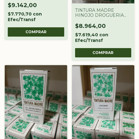
$9.142,00
TINTURA MADRE
$7.770,70
con
HINOJO DROGUERIA
Efec/Transf
ARGENTINA X 60 CC
$8.964,00
$7.619,40
con
Efec/Transf