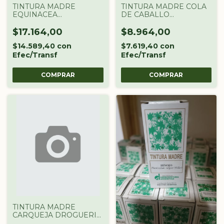
TINTURA MADRE
TINTURA MADRE COLA
EQUINACEA
DE CABALLO
DROGUERIA
DROGUERIA
ARGENTINA X 60 CC
ARGENTINA X 60 CC
$17.164,00
$8.964,00
$14.589,40
con
$7.619,40
con
Efec/Transf
Efec/Transf
TINTURA MADRE
CARQUEJA DROGUERIA
ARGENTINA X 60 CC