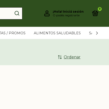
0
¡Hola!
Iniciá sesión
O podés registrarte
TAS / PROMOS
ALIMENTOS SALUDABLES
SAHUMER
Ordenar