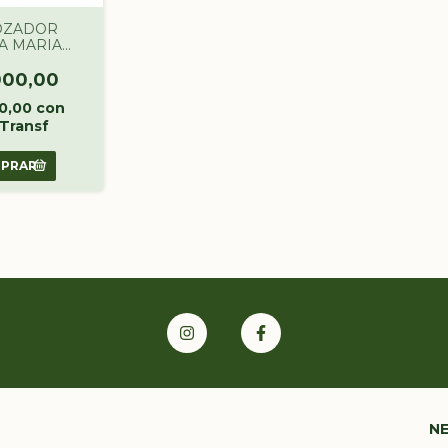
OZADOR
A MARIA
 SIN TACC
000,00
00,00
con
Transf
N