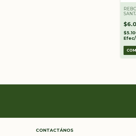
REB
SANT
500G
$6.
$5.1
Efec/
CONTACTÁNOS