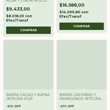
HUSK + LINUM MOLIDO
NATURAL SEED 200G
$16.588,00
$9.433,00
$14.099,80
con
$8.018,05
con
Efec/Transf
Efec/Transf
BARRA CACAO Y AVENA
BARRA CASTAÑAS Y
INTEGRA 41GR
ARANDANOS INTEGRA
43GR
-
21
%
OFF
-
21
%
OFF