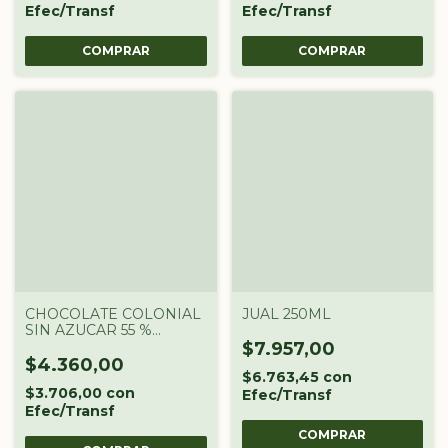
Efec/Transf
Efec/Transf
CHOCOLATE COLONIAL
JUAL 250ML
SIN AZUCAR 55 %
CACAO COLONIAL X 100
$7.957,00
GR
$4.360,00
$6.763,45
con
$3.706,00
con
Efec/Transf
Efec/Transf