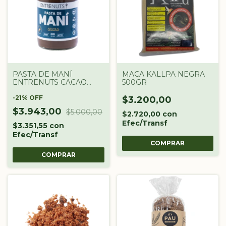
PASTA DE MANÍ
MACA KALLPA NEGRA
ENTRENUTS CACAO
500GR
380G
-
21
%
OFF
$3.200,00
$3.943,00
$5.000,00
$2.720,00
con
Efec/Transf
$3.351,55
con
Efec/Transf