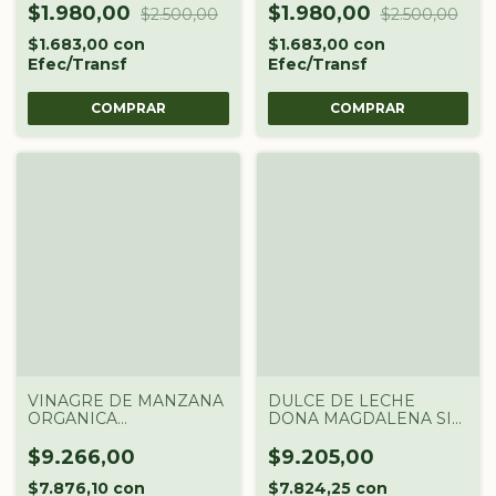
$1.980,00
$1.980,00
$2.500,00
$2.500,00
$1.683,00
con
$1.683,00
con
Efec/Transf
Efec/Transf
VINAGRE DE MANZANA
DULCE DE LECHE
ORGANICA
DONA MAGDALENA SIN
PAMPAGOURMET 250
FRUCTUOSA CON
CC
STEVIA x400gr
$9.266,00
$9.205,00
$7.876,10
con
$7.824,25
con