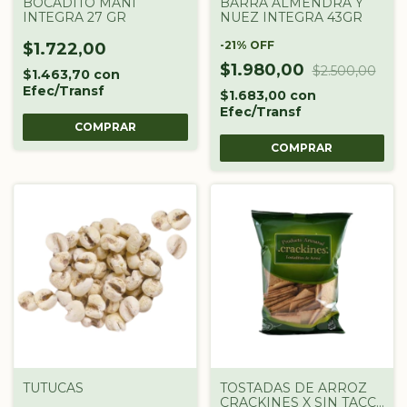
BOCADITO MANI
BARRA ALMENDRA Y
INTEGRA 27 GR
NUEZ INTEGRA 43GR
-
21
%
OFF
$1.722,00
$1.980,00
$2.500,00
$1.463,70
con
Efec/Transf
$1.683,00
con
Efec/Transf
TUTUCAS
TOSTADAS DE ARROZ
CRACKINES X SIN TACC