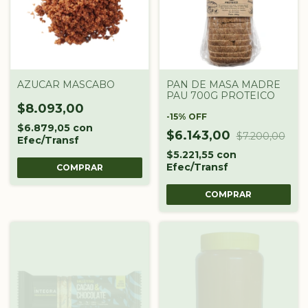
AZUCAR MASCABO
PAN DE MASA MADRE
PAU 700G PROTEICO
$8.093,00
-
15
%
OFF
$6.879,05
con
$6.143,00
$7.200,00
Efec/Transf
$5.221,55
con
Efec/Transf
COMPRAR