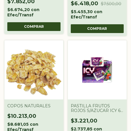
$7.852,00
$6.418,00
$7.500,00
$6.674,20
con
$5.455,30
con
Efec/Transf
Efec/Transf
COPOS NATURALES
PASTILLA FRUTOS
ROJOS S/AZUCAR ICY 6X
35 GR
$10.213,00
$3.221,00
$8.681,05
con
$2.737,85
con
Efec/Transf