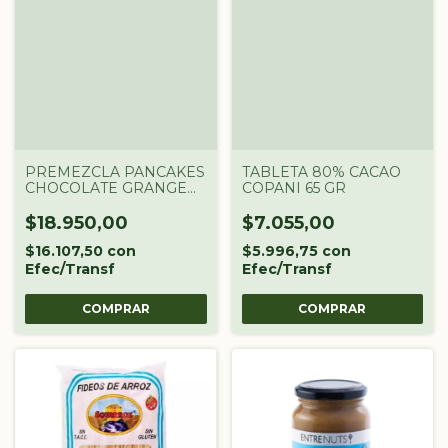
PREMEZCLA PANCAKES
TABLETA 80% CACAO
CHOCOLATE GRANGER
COPANI 65 GR
X 450 GR
$18.950,00
$7.055,00
$16.107,50
con
$5.996,75
con
Efec/Transf
Efec/Transf