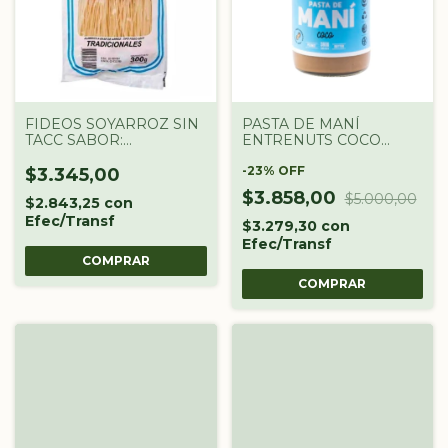
FIDEOS SOYARROZ SIN
PASTA DE MANÍ
TACC SABOR:
ENTRENUTS COCO
TRADICIONA
380G
-
23
%
OFF
$3.345,00
$3.858,00
$5.000,00
$2.843,25
con
Efec/Transf
$3.279,30
con
Efec/Transf