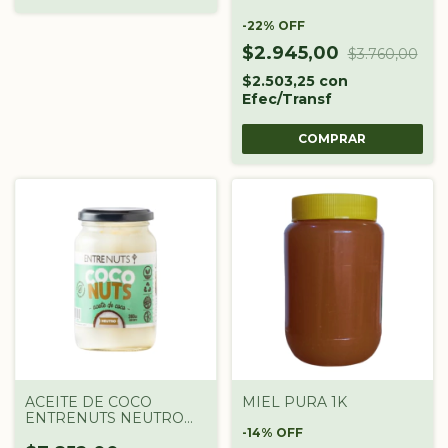
120 GR X UNIDAD
-
22
%
OFF
$2.945,00
$3.760,00
$2.503,25
con
Efec/Transf
ACEITE DE COCO
MIEL PURA 1K
ENTRENUTS NEUTRO
360G
-
14
%
OFF