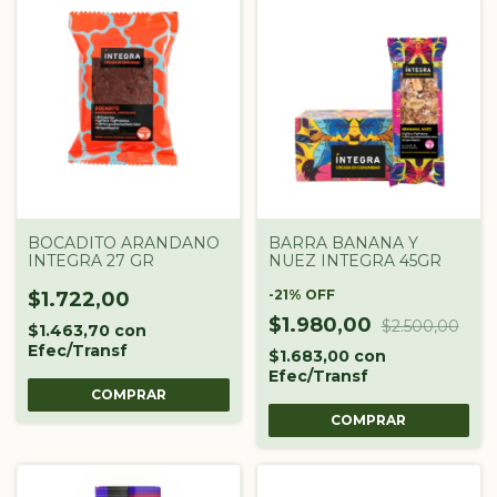
BOCADITO ARANDANO
BARRA BANANA Y
INTEGRA 27 GR
NUEZ INTEGRA 45GR
-
21
%
OFF
$1.722,00
$1.980,00
$2.500,00
$1.463,70
con
Efec/Transf
$1.683,00
con
Efec/Transf