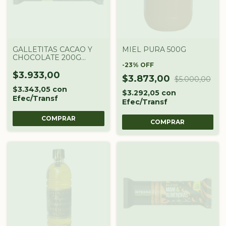
GALLETITAS CACAO Y
MIEL PURA 500G
CHOCOLATE 200G
INTEGRA
-
23
%
OFF
$3.933,00
$3.873,00
$5.000,00
$3.343,05
con
$3.292,05
con
Efec/Transf
Efec/Transf