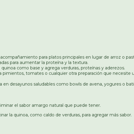
compañamiento para platos principales en lugar de arroz o past
as para aumentar la proteína y la textura.
n quinoa como base y agrega verduras, proteínas y aderezos.
ra pimientos, tomates o cualquier otra preparación que necesit
a en desayunos saludables como bowls de avena, yogures o bati
eliminar el sabor amargo natural que puede tener.
inar la quinoa, como caldo de verduras, para agregar más sabor.