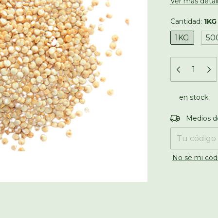
Ver más detal
Cantidad:
1KG
1KG
50
en stock
Entregas para
Medios d
No sé mi cód