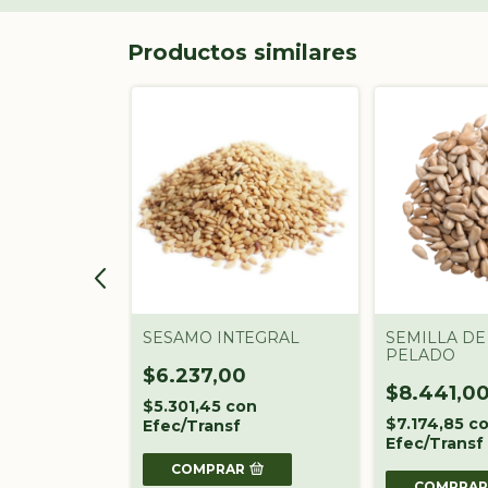
Productos similares
 LINO
SESAMO INTEGRAL
SEMILLA DE
PELADO
0
$6.237,00
$8.441,0
on
$5.301,45
con
$7.174,85
c
Efec/Transf
Efec/Transf
R
COMPRAR
COMPRA