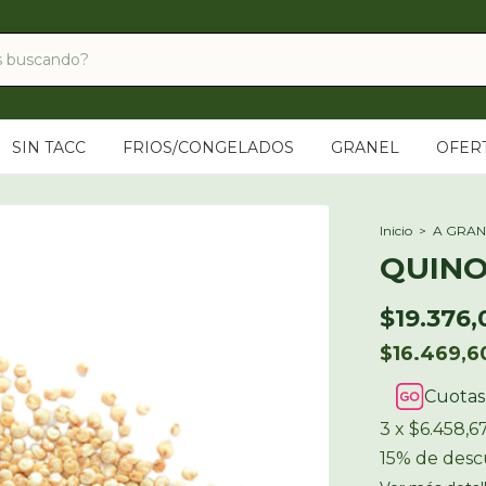
SIN TACC
FRIOS/CONGELADOS
GRANEL
OFER
Inicio
>
A GRAN
QUINO
$19.376,
$16.469,
Cuotas
3
x
$6.458,6
15% de des