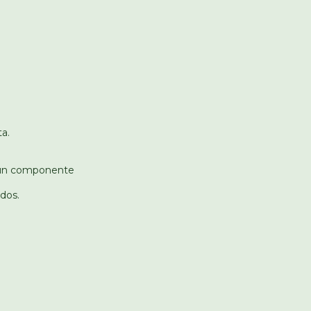
a.
e un componente
dos.