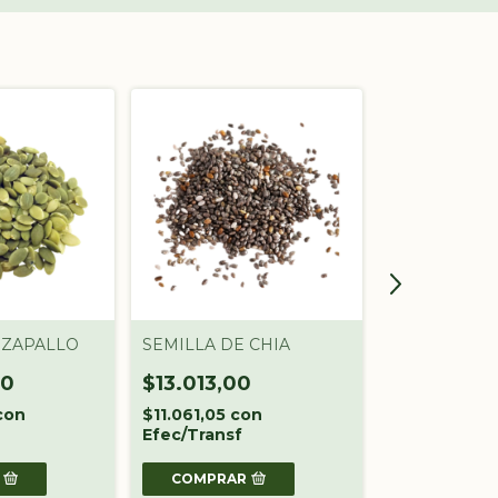
 ZAPALLO
SEMILLA DE CHIA
MIX SEMILL
00
$13.013,00
$6.753,00
con
$11.061,05
con
$5.740,05
c
Efec/Transf
Efec/Transf
COMPRAR
COMPRAR