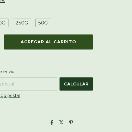
les
0G
250G
50G
 el CP:
CAMBIAR CP
e envío
CALCULAR
igo postal