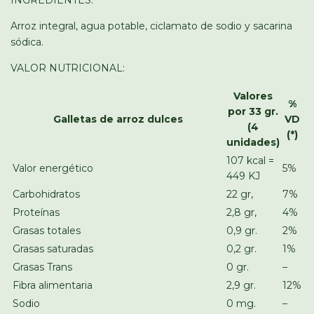
INGREDIENTES:
Arroz integral, agua potable, ciclamato de sodio y sacarina
sódica.
VALOR NUTRICIONAL:
Valores
%
por 33 gr.
Galletas de arroz dulces
VD
(4
(*)
unidades)
107 kcal =
Valor energético
5%
449 KJ
Carbohidratos
22 gr,
7%
Proteínas
2,8 gr,
4%
Grasas totales
0,9 gr.
2%
Grasas saturadas
0,2 gr.
1%
Grasas Trans
0 gr.
–
Fibra alimentaria
2,9 gr.
12%
Sodio
0 mg.
–