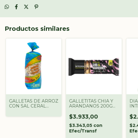
Productos similares
GALLETAS DE ARROZ
GALLETITAS CHIA Y
DIA
CON SAL CERAL
ARANDANOS 200G
INT
100G
INTEGRA
$3.933,00
$2
$3.343,05
con
$2.
Efec/Transf
Efe