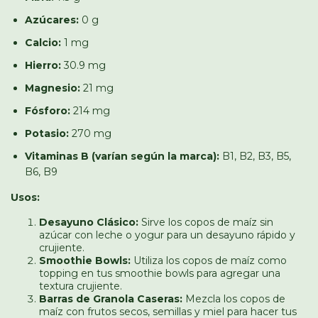
Azúcares:
0 g
Calcio:
1 mg
Hierro:
30.9 mg
Magnesio:
21 mg
Fósforo:
214 mg
Potasio:
270 mg
Vitaminas B (varían según la marca):
B1, B2, B3, B5,
B6, B9
Usos:
Desayuno Clásico:
Sirve los copos de maíz sin
azúcar con leche o yogur para un desayuno rápido y
crujiente.
Smoothie Bowls:
Utiliza los copos de maíz como
topping en tus smoothie bowls para agregar una
textura crujiente.
Barras de Granola Caseras:
Mezcla los copos de
maíz con frutos secos, semillas y miel para hacer tus