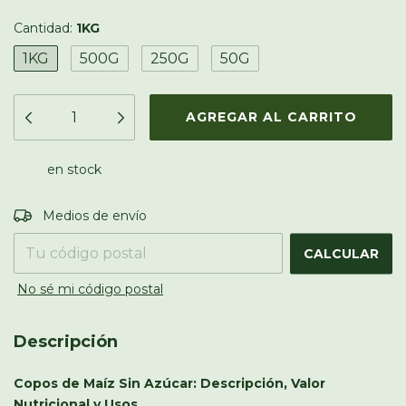
Cantidad:
1KG
1KG
500G
250G
50G
en stock
Entregas para el CP:
CAMBIAR CP
Medios de envío
CALCULAR
No sé mi código postal
Descripción
Copos de Maíz Sin Azúcar: Descripción, Valor
Nutricional y Usos