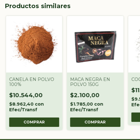
Productos similares
CANELA EN POLVO
MACA NEGRA EN
CO
100%
POLVO 150G
$11
$10.544,00
$2.100,00
$9.
$8.962,40
con
$1.785,00
con
Efe
Efec/Transf
Efec/Transf
COMPRAR