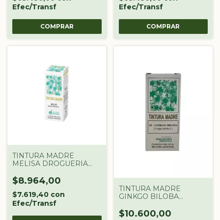
Efec/Transf
Efec/Transf
TINTURA MADRE
MELISA DROGUERIA
ARGENTINA X 60 CC
$8.964,00
TINTURA MADRE
$7.619,40
con
GINKGO BILOBA
Efec/Transf
DROGUERIA
ARGENTINA X 60 CC
$10.600,00