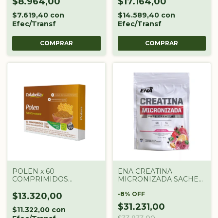
$8.964,00
$17.164,00
$7.619,40
con
$14.589,40
con
Efec/Transf
Efec/Transf
POLEN x 60
ENA CREATINA
COMPRIMIDOS
MICRONIZADA SACHET
COLABELLA
FRUIT PUNCH X 300GR
-
8
%
OFF
$13.320,00
$31.231,00
$11.322,00
con