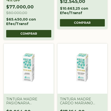
Lb FRUTILLA
-
4
%
OFF
ARGENTINA X 60 CC
$12.545,00
$77.000,00
$10.663,25
con
$80.000,00
Efec/Transf
$65.450,00
con
Efec/Transf
TINTURA MADRE
TINTURA MADRE
PASIONARIA
CARDO MARIANO
DROGUERIA
DROGUERIA
ARGENTINA X 60 CC
ARGENTINA X 60 CC