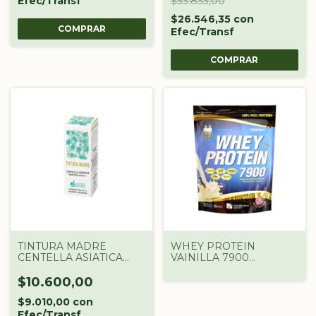
Efec/Transf
$33.833,00
$26.546,35
con
Efec/Transf
TINTURA MADRE
WHEY PROTEIN
CENTELLA ASIATICA
VAINILLA 7900
DROGUERIA
GENTECH X 1 KG
ARGENTINA X 60 CC
$10.600,00
$9.010,00
con
Efec/Transf