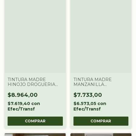
TINTURA MADRE
TINTURA MADRE
HINOJO DROGUERIA
MANZANILLA
ARGENTINA X 60 CC
DROGUERIA
ARGENTINA X 60 CC
$8.964,00
$7.733,00
$7.619,40
con
$6.573,05
con
Efec/Transf
Efec/Transf