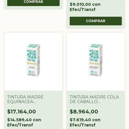
$9.010,00
con
Efec/Transf
TINTURA MADRE
TINTURA MADRE COLA
EQUINACEA
DE CABALLO
DROGUERIA
DROGUERIA
ARGENTINA X 60 CC
ARGENTINA X 60 CC
$17.164,00
$8.964,00
$14.589,40
con
$7.619,40
con
Efec/Transf
Efec/Transf