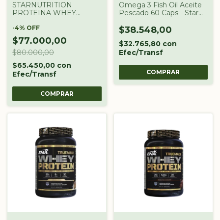
STARNUTRITION
Omega 3 Fish Oil Aceite
PROTEINA WHEY
Pescado 60 Caps - Star
PROTEIN DOYPACK X 2
Nutrition Sabor Sin Sabor
Lb BANANA
-
4
%
OFF
$38.548,00
$77.000,00
$32.765,80
con
$80.000,00
Efec/Transf
$65.450,00
con
Efec/Transf