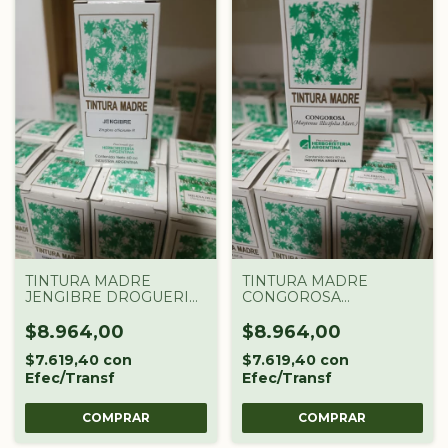
TINTURA MADRE
TINTURA MADRE
JENGIBRE DROGUERIA
CONGOROSA
ARGENTINA X 60 CC
DROGUERIA
ARGENTINA X 60 CC
$8.964,00
$8.964,00
$7.619,40
con
$7.619,40
con
Efec/Transf
Efec/Transf