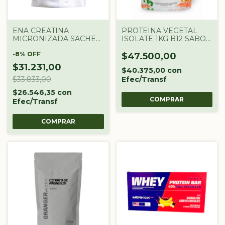
ENA CREATINA
PROTEINA VEGETAL
MICRONIZADA SACHET
ISOLATE 1KG B12 SABOR
X 300GR
NEUTRO GOLD
-
8
%
OFF
NUTRITION
$47.500,00
$31.231,00
$40.375,00
con
$33.833,00
Efec/Transf
$26.546,35
con
Efec/Transf