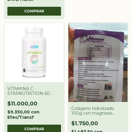
VITAMINA C -
STARNUTRITION 60
CAPSULAS
$11.000,00
Colágeno hidrolizado
$9.350,00
con
100g con magnesio
Efec/Transf
maca calcio y cartílago de
tiburon
$1.750,00
$1.487,50
con