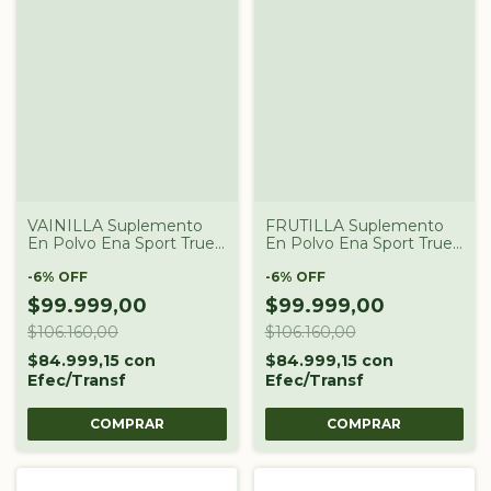
VAINILLA Suplemento
FRUTILLA Suplemento
En Polvo Ena Sport True
En Polvo Ena Sport True
Made Proteínas Double
Made Proteínas Double
Rich En Pote De 930g
-
6
%
OFF
Rich En Pote De 930g
-
6
%
OFF
$99.999,00
$99.999,00
$106.160,00
$106.160,00
$84.999,15
con
$84.999,15
con
Efec/Transf
Efec/Transf