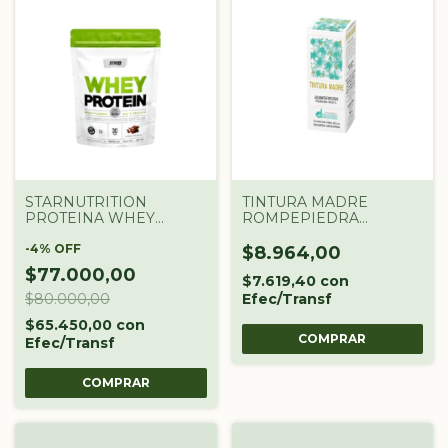
STARNUTRITION
TINTURA MADRE
PROTEINA WHEY
ROMPEPIEDRA
PROTEIN DOYPACK X Lb
DROGUERIA
CHOCOLATE SUIZO
-
4
%
OFF
ARGENTINA X 60 CC
$8.964,00
$77.000,00
$7.619,40
con
$80.000,00
Efec/Transf
$65.450,00
con
Efec/Transf