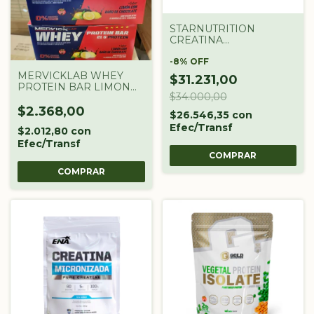
STARNUTRITION
CREATINA
MONOHIDRATADA
DOYPACK X 300GR
-
8
%
OFF
MERVICKLAB WHEY
$31.231,00
PROTEIN BAR LIMON
$34.000,00
65G 1U
$2.368,00
$26.546,35
con
Efec/Transf
$2.012,80
con
Efec/Transf