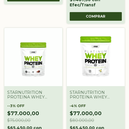
Efec/Transf
STARNUTRITION
STARNUTRITION
PROTEINA WHEY
PROTEINA WHEY
PROTEIN DOYPACK X 2
PROTEIN DOYPACK X 2
Lb COOKIES & CREAM
-
-3
%
OFF
Lb VAINILLA
-
4
%
OFF
$77.000,00
$77.000,00
$75.000,00
$80.000,00
$65.450,00
con
$65.450,00
con