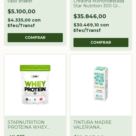
vaso shaker
Creatina Monohidratada
Star Nutrition 300 Gr
POTE
$5.100,00
$35.846,00
$4.335,00
con
$30.469,10
con
Efec/Transf
Efec/Transf
STARNUTRITION
TINTURA MADRE
PROTEINA WHEY
VALERIANA
PROTEIN DOYPACK X 2
DROGUERIA