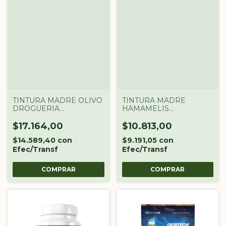
TINTURA MADRE OLIVO
TINTURA MADRE
DROGUERIA
HAMAMELIS
ARGENTINA X 60 CC
DROGUERIA
ARGENTINA X 60CC
$17.164,00
$10.813,00
$14.589,40
con
$9.191,05
con
Efec/Transf
Efec/Transf