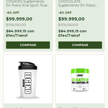
COOKIES Suplemento
CHOCOLATE
En Polvo Ena Sport True
Suplemento En Polvo
Made Proteínas Double
Ena Sport True Made
Rich En Pote De 930g
-
6
%
OFF
Proteínas Double Rich En
-
6
%
OFF
Pote De 930g
$99.999,00
$99.999,00
$106.160,00
$106.160,00
$84.999,15
con
$84.999,15
con
Efec/Transf
Efec/Transf